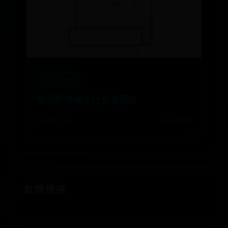
365bet吧
空调舒睡模式什么意思0
🕒 09-22
👁️ 5785
友情链接