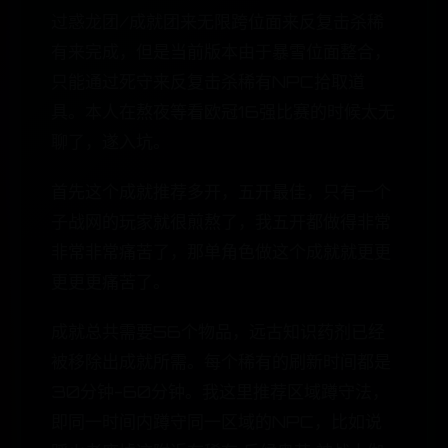
过惑龙团/成就团来无限跨位面来反复击杀稀
有来完成，但是当前版本由于暴雪位面整合，
只能通过死守来反复击杀稀有NPC拾取道
具。本人在熬夜等看欧冠16强比赛的时候太无
聊了，遂入坑。
首先这个成就推荐多开，五开最佳，只有一个
子战网的玩家就很煎熬了，我五开都做得非常
非常非常痛苦了，那单角色做这个成就就更更
更更更痛苦了。
成就总共需要56个物品，远古知识药剂已经
被移除出成就所需。每个稀有的刷新时间都是
30分钟-60分钟。我这里推荐区域蹲守法，
即同一时间内蹲守同一区域的NPC，比如说