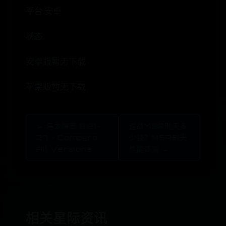
平台:安卓
状态:
安卓版暂无下载
苹果版暂无下载
← 马太福音 6:21-
逆战MSR刑天多
27 - Compare
少钱？MSR刑天
All Versions
性能评测 →
相关星际资讯